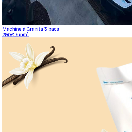
Machine à Granita 3 bacs
290
€ /
unité