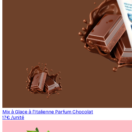
Mix à Glace à l'Italienne Parfum Chocolat
17
€ /
unité