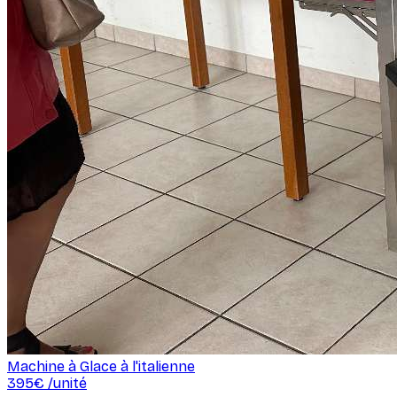
Machine à Glace à l'italienne
395
€ /
unité