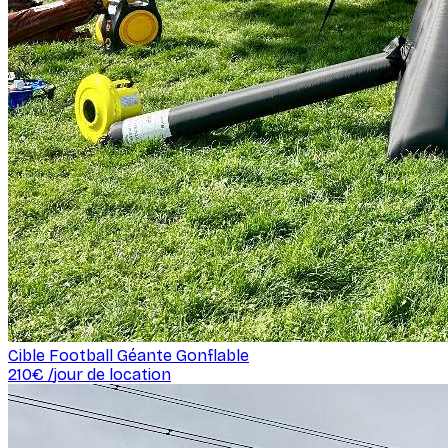
Cible Football Géante Gonflable
210
€ /
jour de location