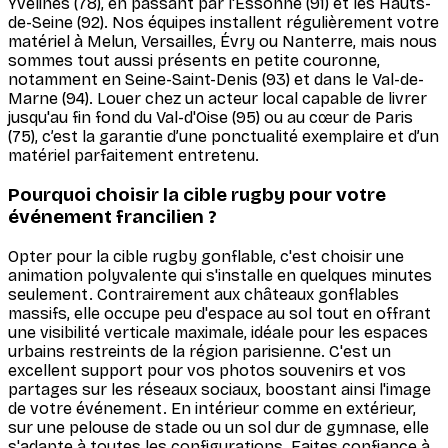
Yvelines (78), en passant par l'Essonne (91) et les Hauts-
de-Seine (92). Nos équipes installent régulièrement votre
matériel à Melun, Versailles, Évry ou Nanterre, mais nous
sommes tout aussi présents en petite couronne,
notamment en Seine-Saint-Denis (93) et dans le Val-de-
Marne (94). Louer chez un acteur local capable de livrer
jusqu'au fin fond du Val-d'Oise (95) ou au cœur de Paris
(75), c’est la garantie d’une ponctualité exemplaire et d’un
matériel parfaitement entretenu.
Pourquoi choisir la cible rugby pour votre
événement francilien ?
Opter pour la cible rugby gonflable, c'est choisir une
animation polyvalente qui s'installe en quelques minutes
seulement. Contrairement aux châteaux gonflables
massifs, elle occupe peu d'espace au sol tout en offrant
une visibilité verticale maximale, idéale pour les espaces
urbains restreints de la région parisienne. C'est un
excellent support pour vos photos souvenirs et vos
partages sur les réseaux sociaux, boostant ainsi l'image
de votre événement. En intérieur comme en extérieur,
sur une pelouse de stade ou un sol dur de gymnase, elle
s'adapte à toutes les configurations. Faites confiance à