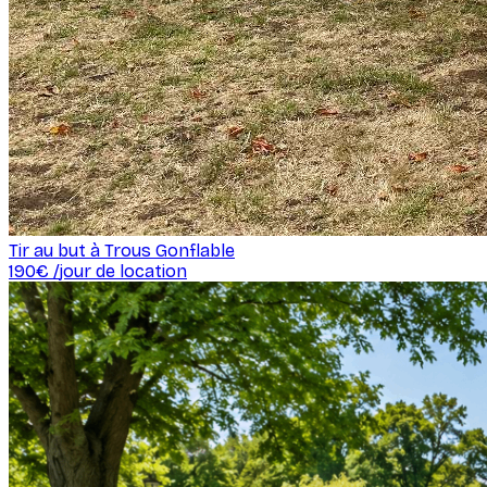
Tir au but à Trous Gonflable
190
€ /
jour de location