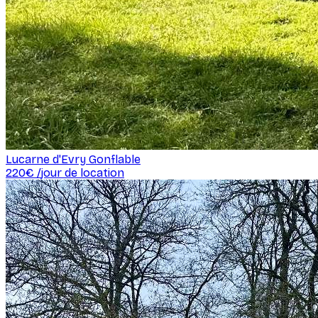
Lucarne d'Evry Gonflable
220
€ /
jour de location