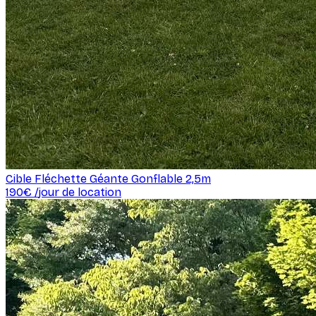
Cible Fléchette Géante Gonflable 2,5m
190
€ /
jour de location