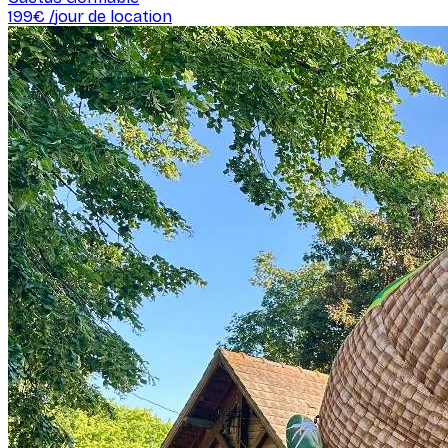
199
€ /
jour de location