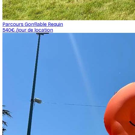
Parcours Gonflable Requin
540
€ /
jour de location