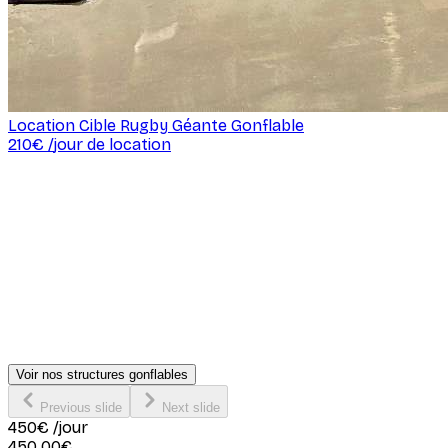
Location Cible Rugby Géante Gonflable
210
€ /
jour de location
Voir nos structures gonflables
Previous slide
Next slide
450
€
/jour
450.00
€