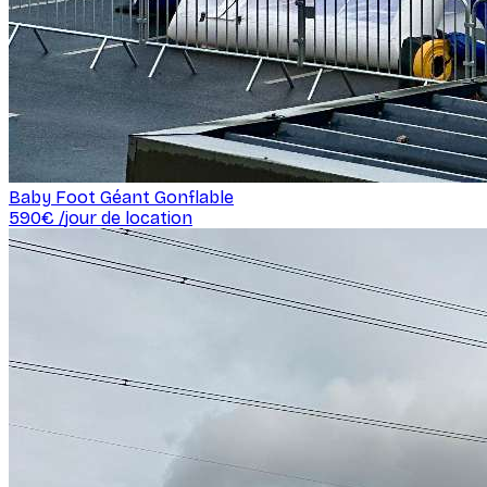
Baby Foot Géant Gonflable
590
€ /
jour de location