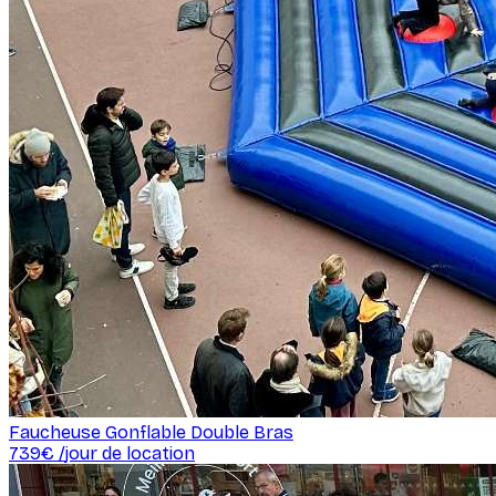
Faucheuse Gonflable Double Bras
739
€ /
jour de location