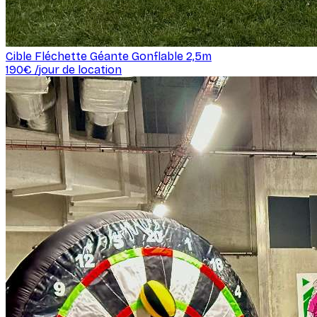
Cible Fléchette Géante Gonflable 2,5m
190
€ /
jour de location